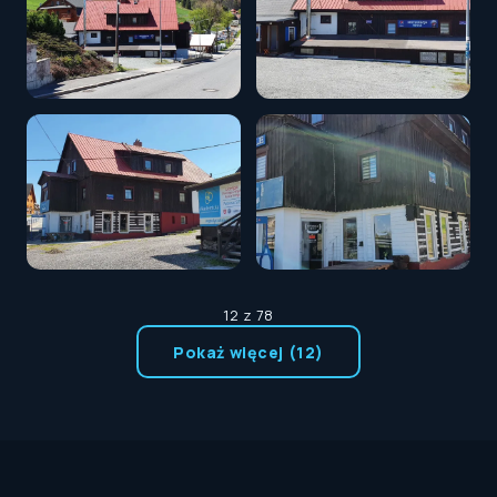
12 z 78
Pokaż więcej (12)