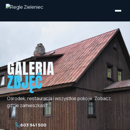
GALERIA
ZDJĘĆ
Ośrodek, restauracja i wszystkie pokoje. Zobacz,
gdzie zamieszkasz.
603 941 500