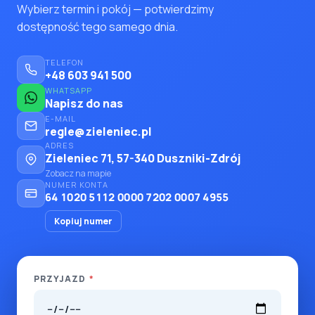
Wybierz termin i pokój — potwierdzimy
dostępność tego samego dnia.
TELEFON
+48 603 941 500
WHATSAPP
Napisz do nas
E-MAIL
regle@zieleniec.pl
ADRES
Zieleniec 71, 57-340 Duszniki-Zdrój
Zobacz na mapie
NUMER KONTA
64 1020 5112 0000 7202 0007 4955
Kopiuj numer
PRZYJAZD
*