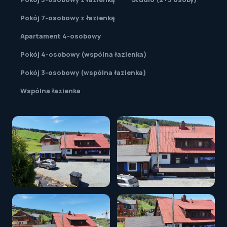
Pokój 7-osobowy z łazienką
Apartament 4-osobowy
Pokój 4-osobowy (wspólna łazienka)
Pokój 3-osobowy (wspólna łazienka)
Wspólna łazienka