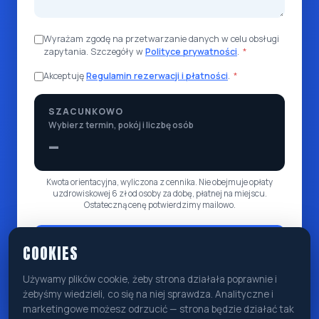
Wyrażam zgodę na przetwarzanie danych w celu obsługi
zapytania. Szczegóły w
Polityce prywatności
.
*
Akceptuję
Regulamin rezerwacji i płatności
.
*
SZACUNKOWO
Wybierz termin, pokój i liczbę osób
—
Kwota orientacyjna, wyliczona z cennika. Nie obejmuje opłaty
uzdrowiskowej 6 zł od osoby za dobę, płatnej na miejscu.
Ostateczną cenę potwierdzimy mailowo.
WYŚLIJ ZAPYTANIE
COOKIES
Rezerwacja niezobowiązująca — potwierdzamy telefonicznie lub
Używamy plików cookie, żeby strona działała poprawnie i
mailowo.
żebyśmy wiedzieli, co się na niej sprawdza. Analityczne i
marketingowe możesz odrzucić — strona będzie działać tak