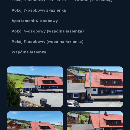
Pokój 7-osobowy z łazienką
Apartament 4-osobowy
Pokój 4-osobowy (wspólna łazienka)
Pokój 3-osobowy (wspólna łazienka)
Wspólna łazienka