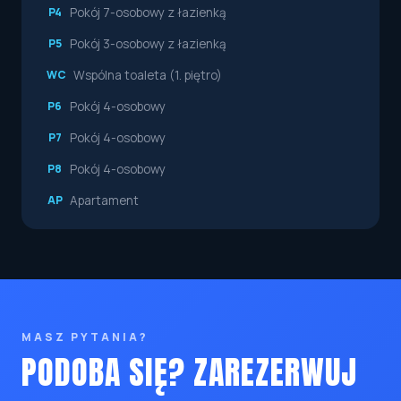
Pokój 7-osobowy z łazienką
P4
Pokój 3-osobowy z łazienką
P5
Wspólna toaleta (1. piętro)
WC
Pokój 4-osobowy
P6
Pokój 4-osobowy
P7
Pokój 4-osobowy
P8
Apartament
AP
MASZ PYTANIA?
PODOBA SIĘ? ZAREZERWUJ