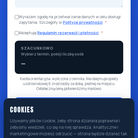
Wyrażam zgodę na przetwarzanie danych w celu obsługi
zapytania. Szczegóły w
Polityce prywatności
.
*
Akceptuję
Regulamin rezerwacji i płatności
.
*
SZACUNKOWO
Wybierz termin, pokój i liczbę osób
—
Kwota orientacyjna, wyliczona z cennika. Nie obejmuje opłaty
uzdrowiskowej 6 zł od osoby za dobę, płatnej na miejscu.
Ostateczną cenę potwierdzimy mailowo.
WYŚLIJ ZAPYTANIE
COOKIES
Rezerwacja niezobowiązująca — potwierdzamy telefonicznie lub
Używamy plików cookie, żeby strona działała poprawnie i
mailowo.
żebyśmy wiedzieli, co się na niej sprawdza. Analityczne i
marketingowe możesz odrzucić — strona będzie działać tak