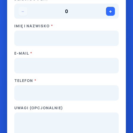
−
+
0
IMIĘ I NAZWISKO
*
E-MAIL
*
TELEFON
*
UWAGI (OPCJONALNIE)