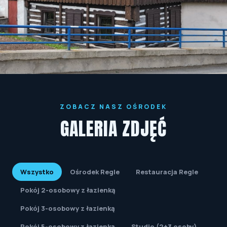
ZOBACZ NASZ OŚRODEK
GALERIA ZDJĘĆ
Wszystko
Ośrodek Regle
Restauracja Regle
Pokój 2-osobowy z łazienką
Pokój 3-osobowy z łazienką
Pokój 5-osobowy z łazienką
Studio (2+3 osoby)