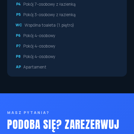
Pokój 7-osobowy z łazienką
P4
Pokój 3-osobowy z łazienką
P5
Wspólna toaleta (1. piętro)
WC
Pokój 4-osobowy
P6
Pokój 4-osobowy
P7
Pokój 4-osobowy
P8
Apartament
AP
MASZ PYTANIA?
PODOBA SIĘ? ZAREZERWUJ