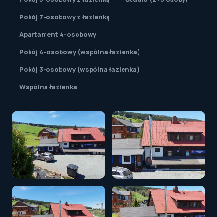
Pokój 7-osobowy z łazienką
Apartament 4-osobowy
Pokój 4-osobowy (wspólna łazienka)
Pokój 3-osobowy (wspólna łazienka)
Wspólna łazienka